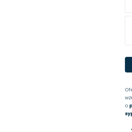
Of
wz
o
sy