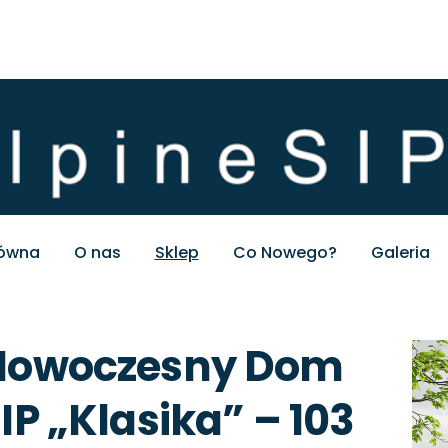
łówna
O nas
Sklep
Co Nowego?
Galeria
Nowoczesny Dom
IP „Klasika” – 103