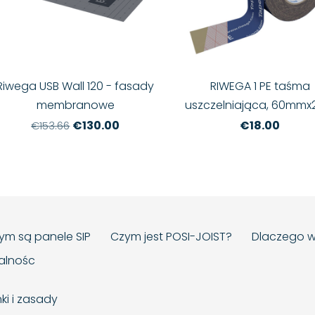
Riwega USB Wall 120 - fasady
RIWEGA 1 PE taśma
membranowe
uszczelniająca, 60mm
€130.00
€18.00
€153.66
ym są panele SIP
Czym jest POSI-JOIST?
Dlaczego w
ialnośc
ki i zasady