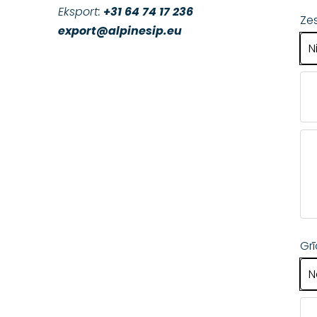
Eksport:
+31 64 74 17 236
Zes
export@alpinesip.eu
N
Grī
N