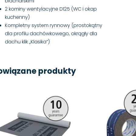
blacharskimi
2 kominy wentylacyjne D125 (WC i okap
kuchenny)
Kompletny system rynnowy (prostokątny
dla profilu dachówkowego, okrągły dla
dachu klik „Klasika”)
owiązane produkty