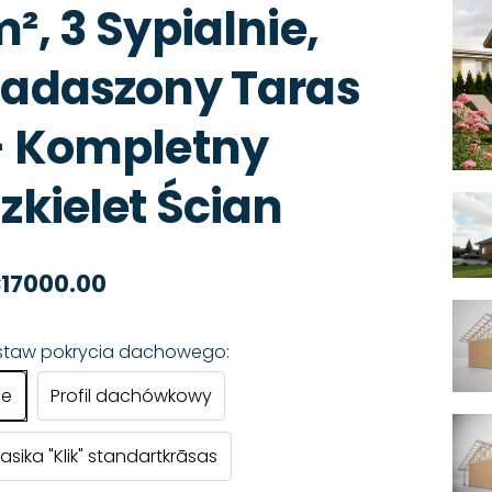
², 3 Sypialnie,
adaszony Taras
– Kompletny
zkielet Ścian
17000.00
staw pokrycia dachowego:
ie
Profil dachówkowy
lasika "Klik" standartkrāsas