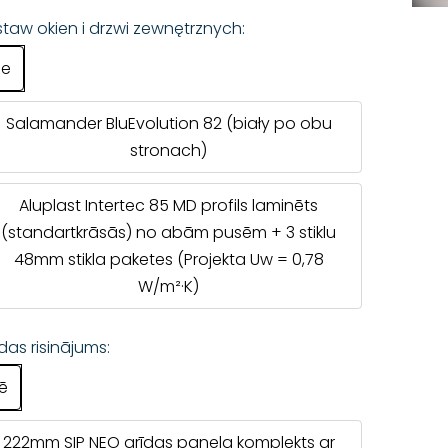
taw okien i drzwi zewnętrznych:
ie
Salamander BluEvolution 82 (biały po obu
stronach)
Aluplast Intertec 85 MD profils laminēts
(standartkrāsās) no abām pusēm + 3 stiklu
48mm stikla paketes (Projekta Uw = 0,78
W/m²·K)
das risinājums:
ē
222mm SIP NEO grīdas paneļa komplekts ar