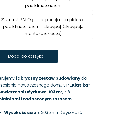
papildmateriāliem
222mm SIP NEO grīdas paneļa komplekts ar
papildmateriāliem + skrūvpāļi (skrūvpāļu
montāža iekļauta)
Dodaj do koszyka
erujemy
fabryczny zestaw budowlany
do
niesienia nowoczesnego domu SIP
„Klasika”
powierzchni użytkowej 103 m²
, z
3
pialniami
i
zadaszonym tarasem
.
Wysokość ścian
: 3035 mm (wysokość