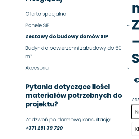
m
Oferta specjalna
Z
Panele SIP
›
Zestawy do budowy domów SIP
Budynki o powierzchni zabudowy do 60
S
m²
Akcesoria
›
€
Pytania dotyczące ilości
materiałów potrzebnych do
Ze
projektu?
N
Zadzwoń po darmową konsultację!
+371 261 39 720
K