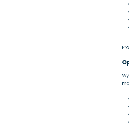
Pr
Op
Wy
ma