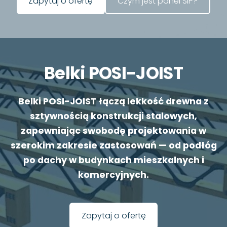
​Czym jest panel SIP?​
​Zapytaj o ofertę​
Belki POSI-JOIST
Belki POSI-JOIST łączą lekkość drewna z
sztywnością konstrukcji stalowych,
zapewniając swobodę projektowania w
szerokim zakresie zastosowań — od podłóg
po dachy w budynkach mieszkalnych i
komercyjnych.
​Zapytaj o ofertę​