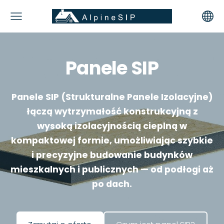
Panele SIP
Panele SIP (Strukturalne Panele Izolacyjne)
łączą wytrzymałość konstrukcyjną z
wysoką izolacyjnością cieplną w
kompaktowej formie, umożliwiając szybkie
i precyzyjne budowanie budynków
mieszkalnych i publicznych — od podłogi aż
po dach.