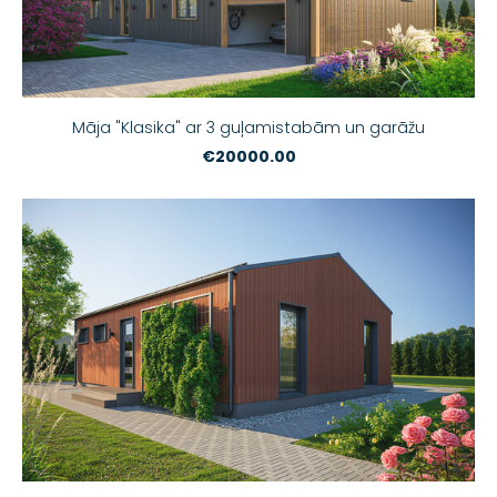
Māja "Klasika" ar 3 guļamistabām un garāžu
€20000.00