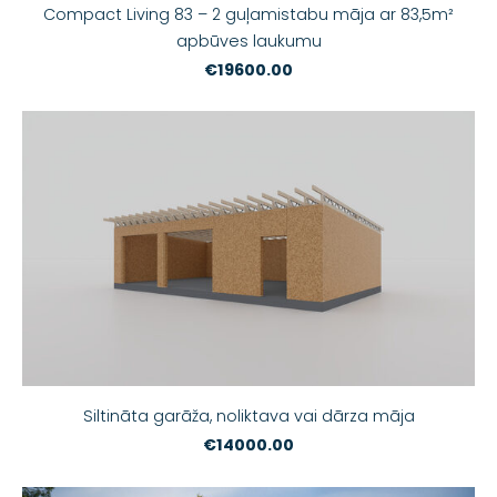
Compact Living 83 – 2 guļamistabu māja ar 83,5m²
apbūves laukumu
€19600.00
Siltināta garāža, noliktava vai dārza māja
€14000.00