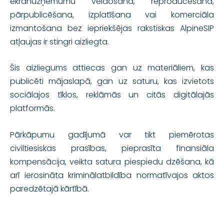
ekrānuzņēmumu veidošana, reproducēšana,
pārpublicēšana, izplatīšana vai komerciāla
izmantošana bez iepriekšējas rakstiskas AlpineSIP
atļaujas ir stingri aizliegta.
Šis aizliegums attiecas gan uz materiāliem, kas
publicēti mājaslapā, gan uz saturu, kas izvietots
sociālajos tīklos, reklāmās un citās digitālajās
platformās.
Pārkāpumu gadījumā var tikt piemērotas
civiltiesiskas prasības, pieprasīta finansiāla
kompensācija, veikta satura piespiedu dzēšana, kā
arī ierosināta kriminālatbildība normatīvajos aktos
paredzētajā kārtībā.