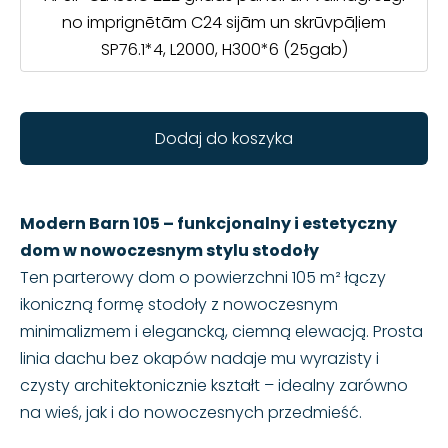
no imprignētām C24 sijām un skrūvpāļiem
SP76.1*4, L2000, H300*6 (25gab)
Dodaj do koszyka
Modern Barn 105 – funkcjonalny i estetyczny
dom w nowoczesnym stylu stodoły
Ten parterowy dom o powierzchni 105 m² łączy
ikoniczną formę stodoły z nowoczesnym
minimalizmem i elegancką, ciemną elewacją. Prosta
linia dachu bez okapów nadaje mu wyrazisty i
czysty architektonicznie kształt – idealny zarówno
na wieś, jak i do nowoczesnych przedmieść.