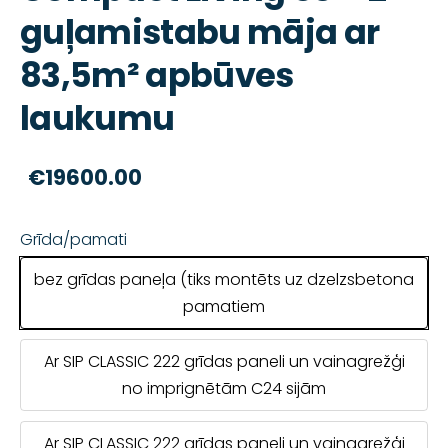
guļamistabu māja ar
83,5m² apbūves
laukumu
€19600.00
Grīda/pamati
bez grīdas paneļa (tiks montēts uz dzelzsbetona
pamatiem
Ar SIP CLASSIC 222 grīdas paneli un vainagrežģi
no imprignētām C24 sijām
Ar SIP CLASSIC 222 grīdas paneli un vainagrežģi