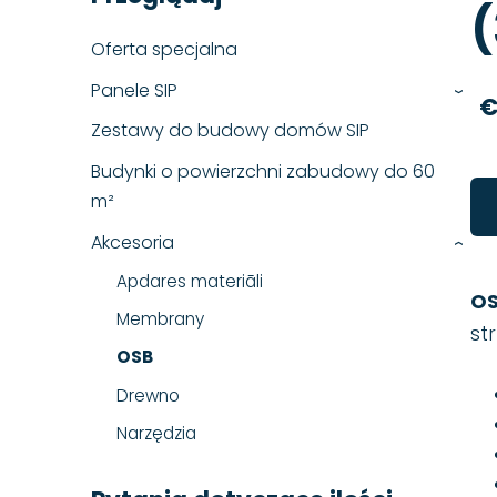
Oferta specjalna
Panele SIP
›
€
Zestawy do budowy domów SIP
Budynki o powierzchni zabudowy do 60
m²
Akcesoria
›
Apdares materiāli
O
Membrany
st
OSB
Drewno
Narzędzia