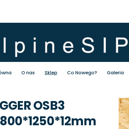
łówna
O nas
Sklep
Co Nowego?
Galeria
EGGER OSB3
2800*1250*12mm