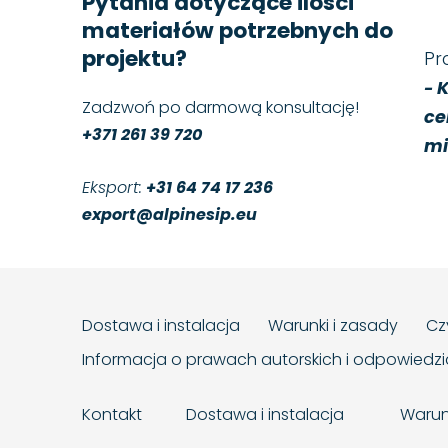
Pytania dotyczące ilości
materiałów potrzebnych do
projektu?
Pr
K
-
Zadzwoń po darmową konsultację!
ce
+371 261 39 720
mi
Eksport:
+31 64 74 17 236
export@alpinesip.eu
Dostawa i instalacja
Warunki i zasady
Cz
Informacja o prawach autorskich i odpowiedz
Kontakt
Dostawa i instalacja
Warun