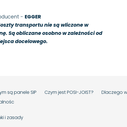
oducent -
EGGER
oszty transportu nie są wliczone w
nę. Są obliczane osobno w zależności od
ejsca docelowego.
ym są panele SIP
Czym jest POSI-JOIST?
Dlaczego w
ialnośc
ki i zasady