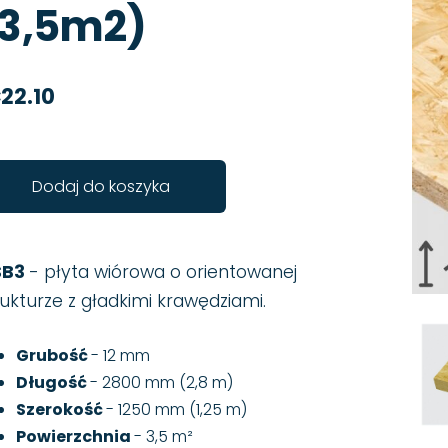
(3,5m2)
22.10
Dodaj do koszyka
SB3
- płyta wiórowa o orientowanej
rukturze z gładkimi krawędziami.
Grubość
- 12 mm
Długość
- 2800 mm (2,8 m)
Szerokość
- 1250 mm (1,25 m)
Powierzchnia
- 3,5 m²