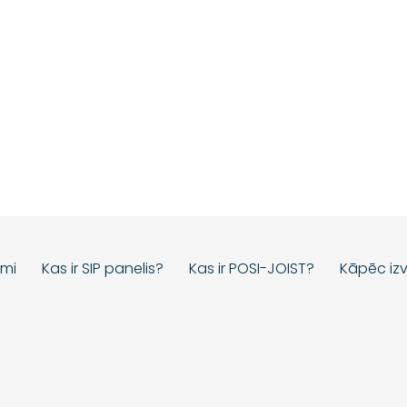
umi
Kas ir SIP panelis?
Kas ir POSI-JOIST?
Kāpēc izv