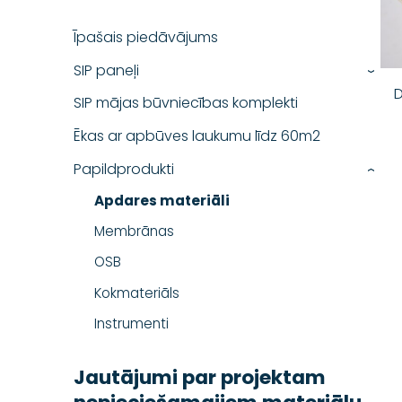
Īpašais piedāvājums
SIP paneļi
›
D
SIP mājas būvniecības komplekti
Ēkas ar apbūves laukumu līdz 60m2
Papildprodukti
›
Apdares materiāli
Membrānas
OSB
Kokmateriāls
Instrumenti
Jautājumi par projektam