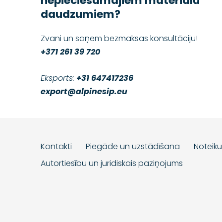
nepieciešamajiem materiālu
daudzumiem?
Zvani un saņem bezmaksas konsultāciju!
+371 261 39 720
Eksports:
+31 647417236
export@alpinesip.eu
Kontakti
Piegāde un uzstādīšana
Noteik
Autortiesību un juridiskais paziņojums